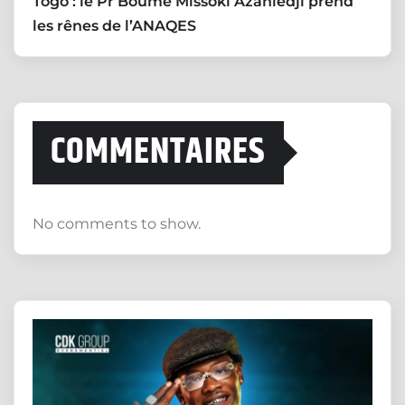
Togo : le Pr Boume Missoki Azanledji prend
les rênes de l’ANAQES
COMMENTAIRES
No comments to show.