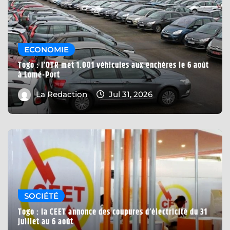
ECONOMIE
Togo : l’OTR met 1.001 véhicules aux enchères le 6 août
à Lomé-Port
La Redaction
Jul 31, 2026
SOCIÉTÉ
Togo : la CEET annonce des coupures d’électricité du 31
juillet au 6 août