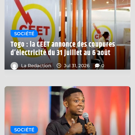
EDUCATION
Togo : le Pr Boume Missoki Azanledji
prend les rênes de l’ANAQES
La Redaction
Jul 31, 2026
0
SOCIÉTÉ