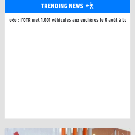
TRENDING NEWS
ût à Lomé-Port
Togo : la CEET annonce des coupures d’élec