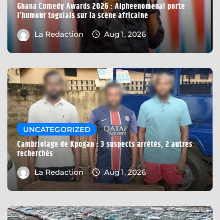
Ghana Comedy Awards 2026 : Alpheenomenal porte
l’humour togolais sur la scène africaine
La Redaction
Aug 1, 2026
UNCATEGORIZED
Cambriolage de Kpogan : 3 suspects arrêtés, 2 autres
recherchés
La Redaction
Aug 1, 2026