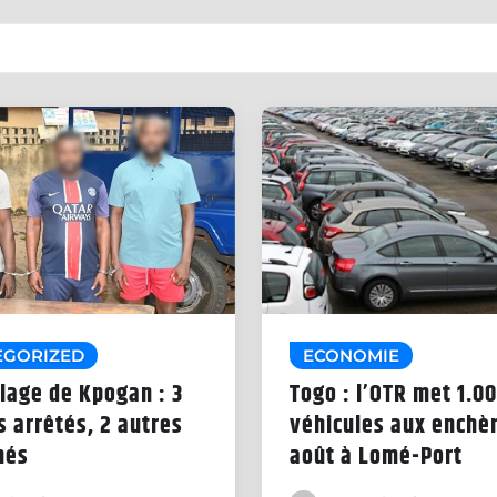
EGORIZED
ECONOMIE
lage de Kpogan : 3
Togo : l’OTR met 1.00
 arrêtés, 2 autres
véhicules aux enchèr
hés
août à Lomé-Port