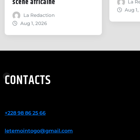
scène africaine
La R
Aug 1,
La Redaction
Aug 1, 2026
CONTACTS
+228 98 86 25 66
letemointogo@gmail.com