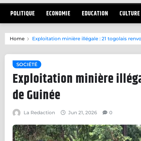
POLITIQUE
ECONOMIE
EDUCATION
CULTURE
Home
Exploitation minière illégale : 21 togolais ren
SOCIÉTÉ
Exploitation minière illég
de Guinée
La Redaction
Jun 21, 2026
0