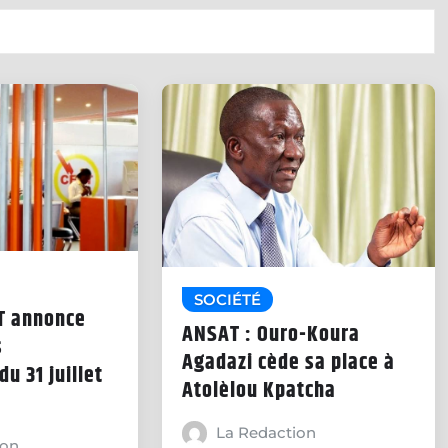
SOCIÉTÉ
ET annonce
ANSAT : Ouro-Koura
s
Agadazi cède sa place à
du 31 juillet
Atolèlou Kpatcha
La Redaction
ion