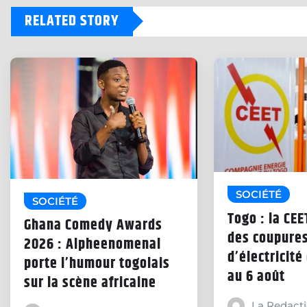
RELATED STORY
SOCIÉTÉ
SOCIÉTÉ
Togo : la CE
Ghana Comedy Awards
des coupure
2026 : Alpheenomenal
d’électricité 
porte l’humour togolais
au 6 août
sur la scène africaine
La Redact