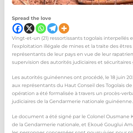
Spread the love
Vingt-et-un (21) ressortissants togolais interpellés
l’exploitation illégale de mines et la traite des être
représentants de leur pays en vue de leur rapatriem
supervision des autorités judiciaires et sécuritaire
Les autorités guinéennes ont procédé, le 18 juin 2026
aux représentants du Haut Conseil des Togolais de
opération a été formalisée à travers un procès-verba
judiciaires de la Gendarmerie nationale guinéenne.
Le document a été signé par le Colonel Ousmane Keï
de la Gendarmerie nationale, et Ekoué Gouglui Ama
les personnes concernées sont poursuivies pour plus