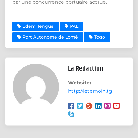
par une concurrence portuaire accrue.
Edem Tengue
PAL
Port Autonome de Lomé
Togo
La Redaction
Website:
http://letemoin.tg