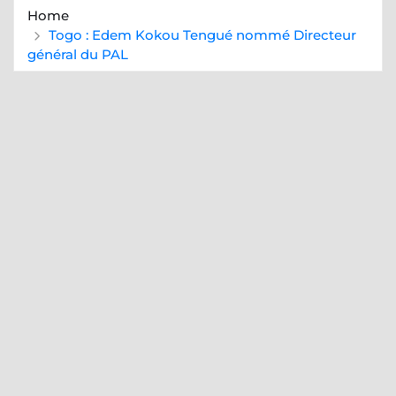
Home
Togo : Edem Kokou Tengué nommé Directeur
général du PAL